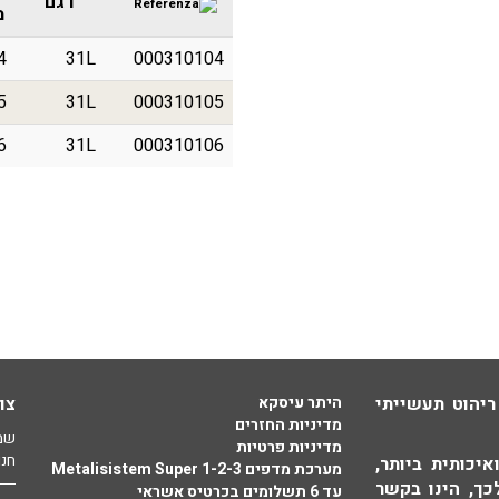
דגם
מ
4
31L
000310104
5
31L
000310105
6
31L
000310106
ריהוט תעשייתי
היתר עיסקא
צו
מדיניות החזרים
שמי
מדיניות פרטיות
חנו
יכותית ביותר,
מערכת מדפים Metalisistem Super 1-2-3
כך, הינו בקשר
עד 6 תשלומים בכרטיס אשראי