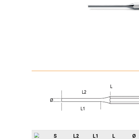
S
L2
L1
L
Ø