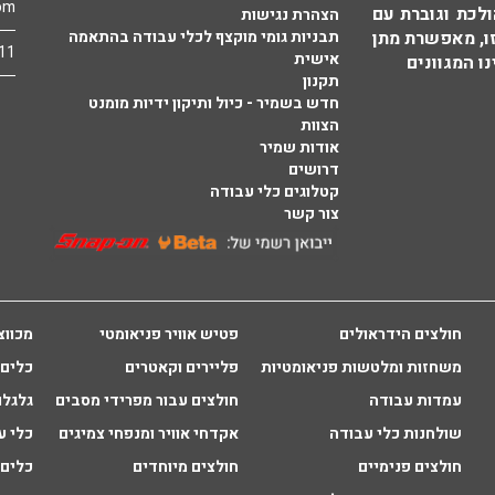
om
לכת וגוברת עם
הצהרת נגישות
זו, מאפשרת מתן
תבניות גומי מוקצף לכלי עבודה בהתאמה
11
אישית
ו המגוונים
תקנון
חדש בשמיר - כיול ותיקון ידיות מומנט
הצוות
אודות שמיר
דרושים
קטלוגים כלי עבודה
צור קשר
חולצים הידראולים
פטיש אוויר פניאומטי
מכווצ
משחזות ומלטשות פניאומטיות
פליירים וקאטרים
כלים 
עמדות עבודה
חולצים עבור מפרידי מסבים
גלגלו
שולחנות כלי עבודה
אקדחי אוויר ומנפחי צמיגים
כלי עב
חולצים פנימיים
חולצים מיוחדים
כלים 