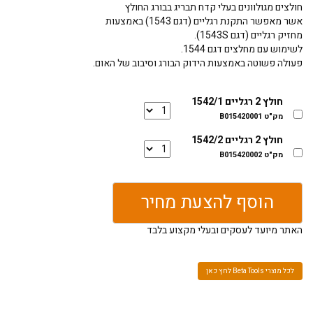
חולצים מגולוונים בעלי קדח תבריג בבורג החולץ
אשר מאפשר התקנת רגליים (דגם 1543) באמצעות
מחזיק רגליים (דגם 1543S).
לשימוש עם מחלצים דגם 1544.
פעולה פשוטה באמצעות הידוק הבורג וסיבוב של האום.
חולץ 2 רגליים 1542/1
מק"ט B015420001
חולץ 2 רגליים 1542/2
מק"ט B015420002
הוסף להצעת מחיר
האתר מיועד לעסקים ובעלי מקצוע בלבד
לכל מוצרי Beta Tools לחץ כאן