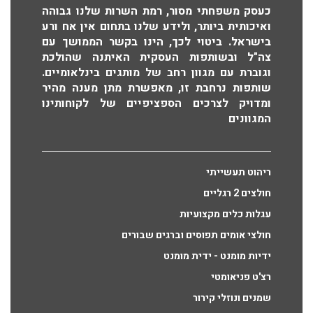
כעסק משפחתי מסור, רמת השרות שלנו גבוהה
ואיכותית ביותר, ולידע שלנו בתחום אין אח ורע
בישראל. ביטוי לכך, הינו בקשר הממושך עם
צה"ל ובשותפות העסקית האיתנה שהולכת
וגוברת עם מגוון רחב של מותגים בינלאומיים.
שותפות נרחבת זו, מאפשרת מתן מענה מהיר
ומדויק לצרכים הספציפיים של לקוחותינו
המגוונים
ריהוט תעשייתי
חולצים 2 רגליים
עגלות כלים מקצועיות
חולצי אומים תפוסים וברגים שבורים
ידיות מומנט - ידית מומנט
רצ'ט פניאומטי
שמנים ונוזלי קירור