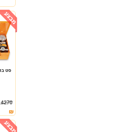
5
4270
₪