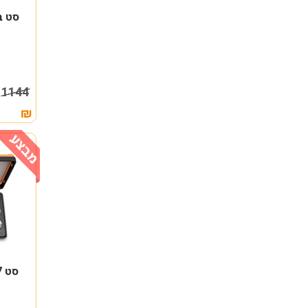
2
1144
₪