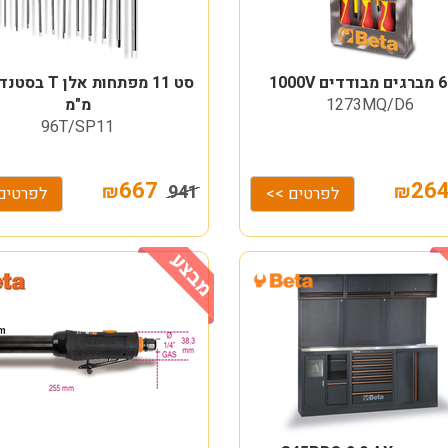
1273MQ/D6
מ"מ
96T/SP11
667
₪
941
₪
לפרטים >>
לפרטים