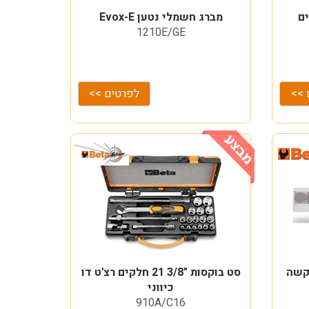
מברג חשמלי נטען Evox-E
1210E/GE
 >>
לפרטים >>
אלן מקשה
סט בוקסות "3/8 21 חלקים רצ'ט דו
כיווני
910A/C16