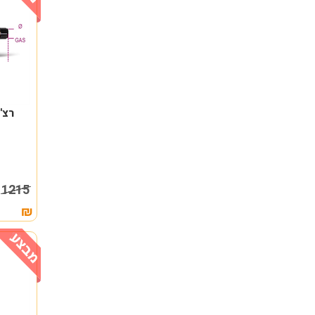
רצ'ט 
9
1215
₪