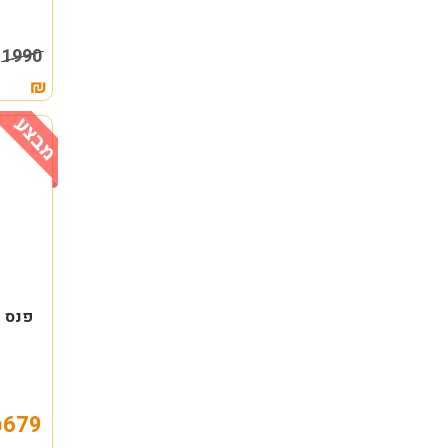
1
1990
₪
פנס LED נטען 11 נורות 320 לומן
679
₪