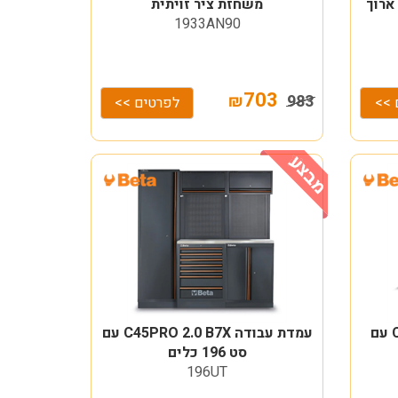
ארוך
משחזת ציר זויתית
1933AN90
703
₪
983
 >>
לפרטים >>
עמדת עבודה C45PRO 2.0 X עם
עמדת עבודה C45PRO 2.0 B7X עם
סט 196 כלים
196UT