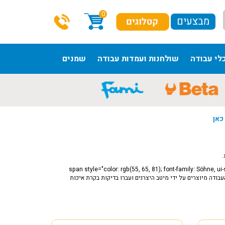
0
מבצעים
לי עבודה
שולחנות ועמדות עבודה
שמנים
כאן
.
<span style="color: rgb(55, 65, 81); font-family: Söhne, ui
arial,="" "apple="" color="" emoji",="" "segoe="" ui="" symbol",="" emoji";="" font-size:="";"="">שולחנות העבודה מיוצרים על ידי מיטב היצרנים ועברו בדיקות בקרת איכות