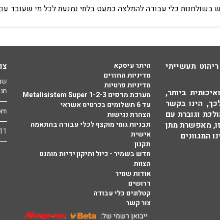
ש בשולחנות כלי עבודה להמלצה כמעט בלתי נמנעת לכל מי שעובד עם 
ריהוט תעשייתי
היתר עיסקא
צו
מדיניות החזרים
שמי
מדיניות פרטיות
חנו
יכותית ביותר,
מערכת מדפים Metalisistem Super 1-2-3
כך, הינו בקשר
עד 6 תשלומים בכרטיס אשראי
om
לכת וגוברת עם
הצהרת נגישות
זו, מאפשרת מתן
תבניות גומי מוקצף לכלי עבודה בהתאמה
11
אישית
ו המגוונים
תקנון
חדש בשמיר - כיול ותיקון ידיות מומנט
הצוות
אודות שמיר
דרושים
קטלוגים כלי עבודה
צור קשר