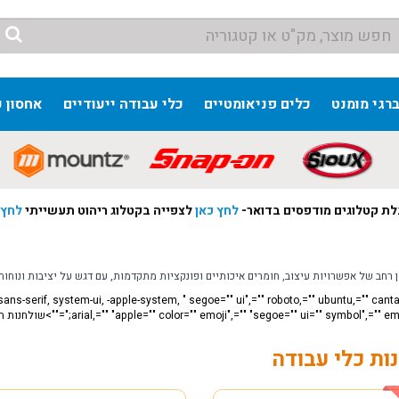
ברגי מומנט
כלים פניאומטיים
כלי עבודה ייעודיים
אחסון כ
ת קטלוגים מודפסים בדואר-
לחץ כאן
לצפייה בקטלוג ריהוט תעשייתי
לחץ 
 רחב של אפשרויות עיצוב, חומרים איכותיים ופונקציות מתקדמות, עם דגש על יציבות ונוחות
-sans-serif, system-ui, -apple-system, " segoe="" ui",="" roboto,="" ubuntu,="" cantar
 16px;="" white-space-collapse:="" preserve
ות כלי עבודה