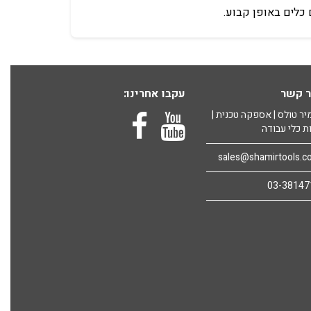
כלים באופן קבוע.
ר קשר
עקבו אחרינו:
ר טולס | אספקה טכנית |
ת כלי עבודה
sales@shamirtools.c
03-38147