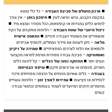
◼️
ארגון מושלם של סביבת העבודה
– כל כלי נמצא
במקומו הקבוע, נגיש ונראה לעין. ◼️
חיסכון בזמן
– אין צורך
לחפש כלים במגירות או קופסאות, הכל מסודר ונמצא מיד. ◼️
ניצול מיטבי של שטח העבודה
– הלוחות מותקנים על הקיר
ומשאירים את משטחי העבודה פנויים. ◼️
התאמה אישית
מלאה
– ניתן לשנות את סידור המתלים, להוסיף אביזרים
ולהתאים את הלוח לצרכים הספציפיים.
◼️
שמירה על ניקיון
ואסתטיקה
– סביבת עבודה מסודרת תורמת למראה מקצועי
ונעים יותר.
◼️
תחזוקה נוחה של הכלים
– קל לזהות כלים
חסרים, פגומים או שדורשים תיקון.
◼️
שיפור הבטיחות
בעבודה
– כלים שאינם מונחים על הרצפה מפחיתים סיכוי
לנפילות או פציעות.
◼️
עמידות לאורך זמן
– הלוחות עשויים
מחומרים חזקים המיועדים לעמוד בעומסים ובתנאי עבודה
קשים.